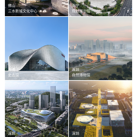
佛山
南宁
三水新城文化中心
规划展示馆
海南
深圳
史志馆
自然博物馆
深圳
深圳