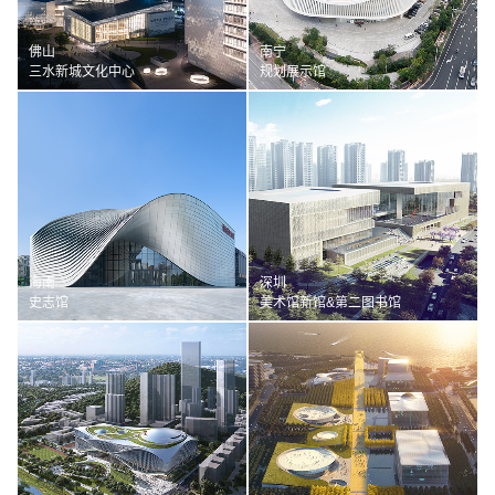
佛山
南宁
三水新城文化中心
规划展示馆
海南
深圳
史志馆
美术馆新馆&第二图书馆