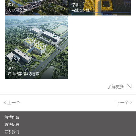
深圳
深圳
大沙河文体中心
书城湾区城
深圳
坪山档案馆&方志馆
了解更多
上一个
下一个
筑博作品
筑博招聘
联系我们