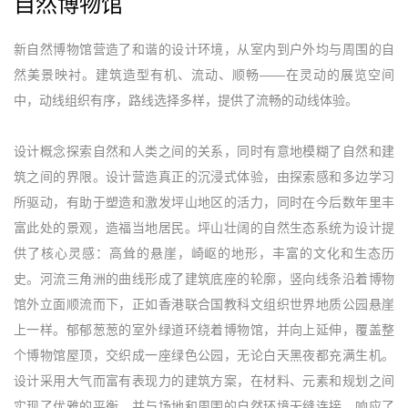
自然博物馆
新自然博物馆营造了和谐的设计环境，从室内到户外均与周围的自
然美景映衬。建筑造型有机、流动、顺畅——在灵动的展览空间
中，动线组织有序，路线选择多样，提供了流畅的动线体验。
设计概念探索自然和人类之间的关系，同时有意地模糊了自然和建
筑之间的界限。设计营造真正的沉浸式体验，由探索感和多边学习
所驱动，有助于塑造和激发坪山地区的活力，同时在今后数年里丰
富此处的景观，造福当地居民。坪山壮阔的自然生态系统为设计提
供了核心灵感：高耸的悬崖，崎岖的地形，丰富的文化和生态历
史。河流三角洲的曲线形成了建筑底座的轮廓，竖向线条沿着博物
馆外立面顺流而下，正如香港联合国教科文组织世界地质公园悬崖
上一样。郁郁葱葱的室外绿道环绕着博物馆，并向上延伸，覆盖整
个博物馆屋顶，交织成一座绿色公园，无论白天黑夜都充满生机。
设计采用大气而富有表现力的建筑方案，在材料、元素和规划之间
实现了优雅的平衡，并与场地和周围的自然环境无缝连接。响应了