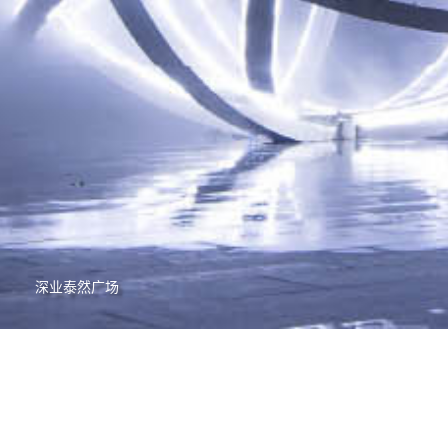
深业泰然广场
筑博团队
上海