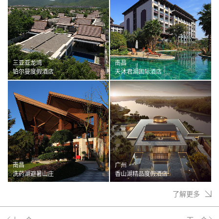
三亚亚龙湾
南昌
铂尔曼度假酒店
天沐君湖国际酒店
南昌
广州
洗药湖避暑山庄
香山湖精品度假酒店
了解更多