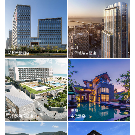
深圳
深圳
鸿基新都酒店
华侨城瑞吉酒店
惠州
惠州
万科双月湾酒店
中信汤泉