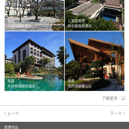
青州
三亚亚龙湾
贝隆花园大酒店
铂尔曼度假酒店
南昌
南昌
天沐君湖国际酒店
洗药湖避暑山庄
了解更多
上一个
下一个
筑博作品