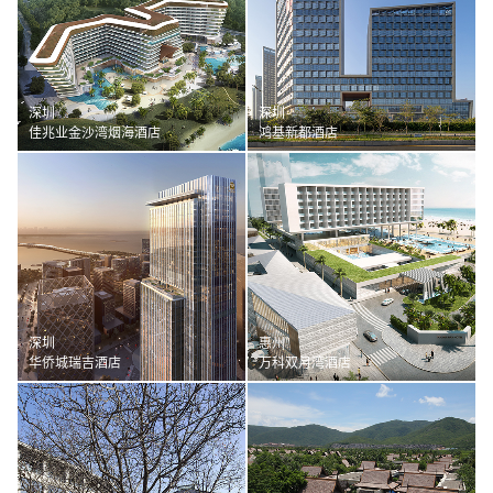
深圳
深圳
佳兆业金沙湾烟海酒店
鸿基新都酒店
深圳
惠州
华侨城瑞吉酒店
万科双月湾酒店