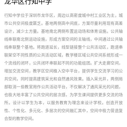
龙华区行知中学
行知中学位于深圳市龙华区，周边以高密度城中村工业区为主，城
市公共空间极度匮乏。基地两侧高中间底，方案尽量利用现有高差
设计，减少土方量。基地南北两侧布置运动场和体育设施。公共轴
线串联南北侧运动设施，形成方案空间的主轴线，中间通过公共轴
线串联整个基地。将跑道延长，线型链接整个公共活动区，跑道串
联架空不同性质的公共活动区域，教学楼区域公共空间系统形成一
个流线的闭环，公共闭环串联起不同的功能组团。扩大走廊空间，
增加交流空间，教学区空间植入空中平台，提供学生交流学习的公
共空间，同时提高建筑采光和自然通风效果。插入采光井，两侧局
部取消一些教室用作公共活动平台，不仅解决了通风采光的问题，
也极大地丰富了公共空间的层次感，为学生课间提供更多交流的场
所。设计以学生为本，以服务教育为理念来设计学校。创造开放
性、个性化、多元化、多层次的空间融汇其中，空间中极力营造复
合型的教学空间。