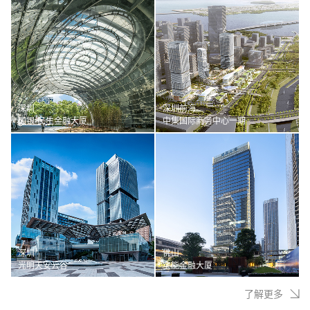
深圳
深圳前海
国银·民生金融大厦
中集国际商务中心一期
深圳
佛山
光明天安云谷
宝能金融大厦
了解更多