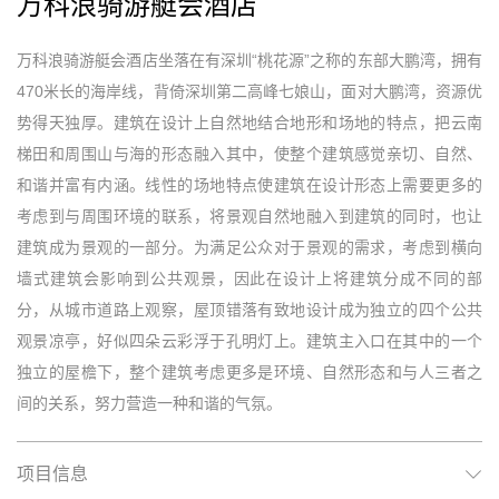
万科浪骑游艇会酒店
万科浪骑游艇会酒店坐落在有深圳“桃花源”之称的东部大鹏湾，拥有
470米长的海岸线，背倚深圳第二高峰七娘山，面对大鹏湾，资源优
势得天独厚。建筑在设计上自然地结合地形和场地的特点，把云南
梯田和周围山与海的形态融入其中，使整个建筑感觉亲切、自然、
和谐并富有内涵。线性的场地特点使建筑在设计形态上需要更多的
考虑到与周围环境的联系，将景观自然地融入到建筑的同时，也让
建筑成为景观的一部分。为满足公众对于景观的需求，考虑到横向
墙式建筑会影响到公共观景，因此在设计上将建筑分成不同的部
分，从城市道路上观察，屋顶错落有致地设计成为独立的四个公共
观景凉亭，好似四朵云彩浮于孔明灯上。建筑主入口在其中的一个
独立的屋檐下，整个建筑考虑更多是环境、自然形态和与人三者之
间的关系，努力营造一种和谐的气氛。
项目信息