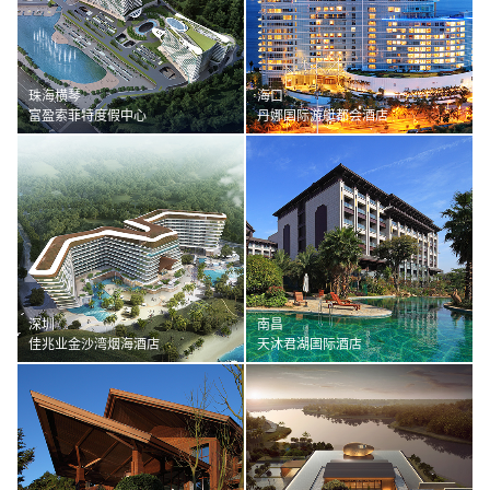
珠海横琴
海口
富盈索菲特度假中心
丹娜国际游艇都会酒店
深圳
南昌
佳兆业金沙湾烟海酒店
天沐君湖国际酒店