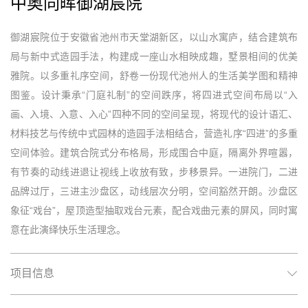
中奥同晖御湖宸院
御湖宸院位于安徽省池州市天堂湖新区，以山水寓庐，结合建筑布
局与新中式造园手法，构建成一座山水相映成趣，墅景相间的优美
雅院。以多重礼序空间，舒卷一份现代池州人的生活美学图和精神
图鉴。设计秉承“门庭礼制”的空间跌序，将四进式空间布局以“入
画、入境、入意、入心”四种不同的空间呈现，将现代的设计语汇、
材料技艺与传统中式园林的造园手法相结合，营造礼序“四进”的多重
空间体验。建筑合院式分布格局，形成围合中庭，隔离外界喧嚣，
有节奏的动线进退让视线上收放有致，步移景异。一进院门，二进
品牌过厅，三进主沙盘区，动线层次分明，空间豁然开朗。沙盘区
象征“戏台”，屋顶造型抽取戏台元素，配合戏曲元素的屏风，同时寓
意在此演绎快乐生活理念。
项目信息