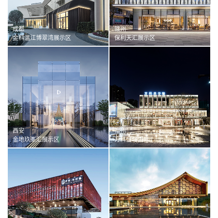
成都
赣州
金科温江博翠湾展示区
保利天汇展示区
西安
福州
金地玖峯汇展示区
万科金域国际