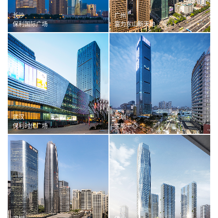
长沙
广州
保利国际广场
富力东山新天地
武汉
深圳
保利时代广场
宝能中心