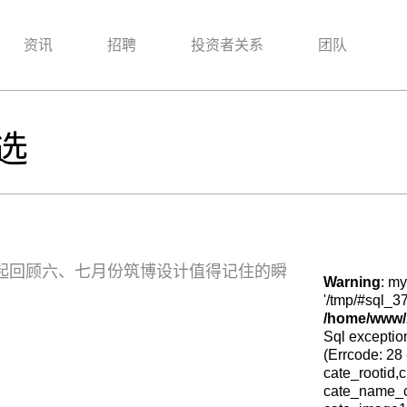
资讯
招聘
投资者关系
团队
选
一起回顾六、七月份筑博设计值得记住的瞬
Warning
: my
'/tmp/#sql_3
/home/www/z
Sql exception
(Errcode: 28
cate_rootid
cate_name_cn