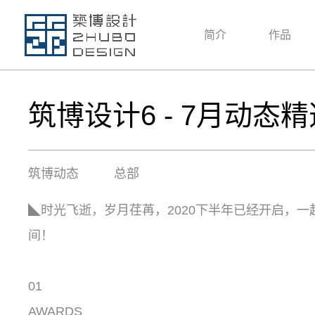
简介
作品
筑博设计6 - 7月动态精
筑博动态
总部
◣时光飞逝，岁月荏苒，2020下半年已经开启，
间！
01
AWARDS