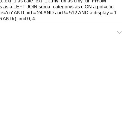
,c.ext_1 as cate_ext_1,c.my_url as cmy_url FROM
s as a LEFT JOIN suma_categorys as c ON a.pid=c.id
='cn' AND pid = 24 AND a.id != 512 AND a.display = 1
ND() limit 0, 4