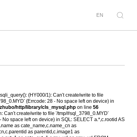
EN
sqli_query(): (HY000/1): Can't create/write to file
798_0.MYD' (Errcode: 28 - No space left on device) in
hubo/http/library/cls_mysql.php
on line
56
: Can't create/write to file '/tmp/#sql_3798_0.MYD'
 - No space left on device) in SQL: SELECT a.*,c.rootid AS
,c.name as cate_name,c.name_cn as
,c.parentid as parentid,c.image1 as