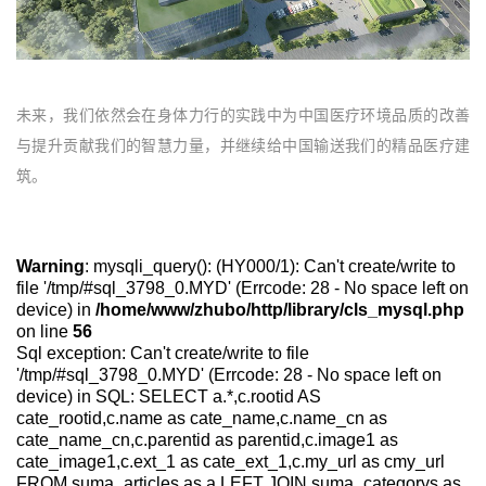
未来，我们依然会在身体力行的实践中为中国医疗环境品质的改善
与提升贡献我们的智慧力量，并继续给中国输送我们的精品医疗建
筑。
Warning
: mysqli_query(): (HY000/1): Can't create/write to
file '/tmp/#sql_3798_0.MYD' (Errcode: 28 - No space left on
device) in
/home/www/zhubo/http/library/cls_mysql.php
on line
56
Sql exception: Can't create/write to file
'/tmp/#sql_3798_0.MYD' (Errcode: 28 - No space left on
device) in SQL: SELECT a.*,c.rootid AS
cate_rootid,c.name as cate_name,c.name_cn as
cate_name_cn,c.parentid as parentid,c.image1 as
cate_image1,c.ext_1 as cate_ext_1,c.my_url as cmy_url
FROM suma_articles as a LEFT JOIN suma_categorys as