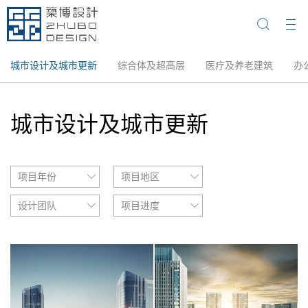
城市设计及城市更新
综合体及超高层
医疗及养老建筑
办
城市设计及城市更新
项目年份
项目地区
所有
所有
设计团队
项目进度
2021
广东
所有
所有
2019
北京
总建筑师室
2018
上海
总规划师室
2017
重庆
城市建筑
2016
安徽
城脉建筑