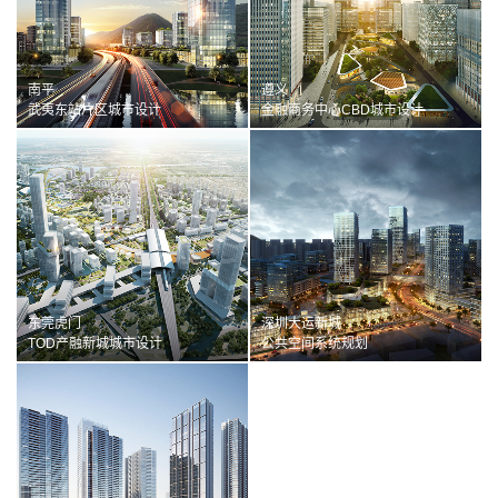
2015
福建
筑博设计（深圳）有限公司
2014
甘肃
深圳分公司
2013
广西
北京分公司
南平
遵义
2010
贵州
武夷东站片区城市设计
金融商务中心CBD城市设计
上海分公司
海南
重庆分公司
河北
成都分公司
黑龙江
西安分公司
河南
武汉分公司
湖北
广佛分公司
湖南
吉林
东莞虎门
深圳大运新城
TOD产融新城城市设计
公共空间系统规划
江苏
江西
辽宁
内蒙古
宁夏